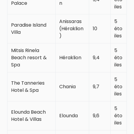
Palace
n
iles
Anissaras
5
Paradise Island
(Héraklion
10
éto
Villa
)
iles
Mitsis Rinela
5
Beach resort &
Héraklion
9,4
éto
Spa
iles
5
The Tanneries
Chania
9,7
éto
Hotel & Spa
iles
5
Elounda Beach
Elounda
9,6
éto
Hotel & Villas
iles