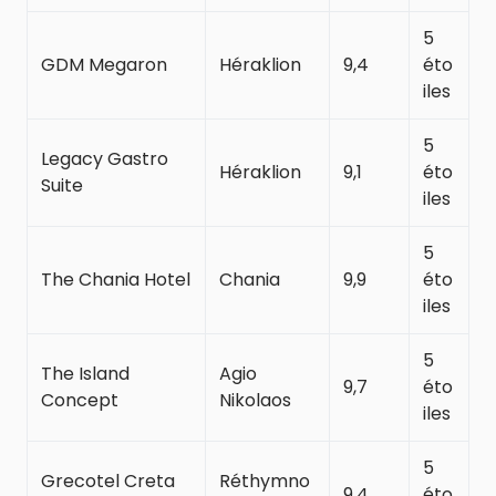
5
GDM Megaron
Héraklion
9,4
éto
iles
5
Legacy Gastro
Héraklion
9,1
éto
Suite
iles
5
The Chania Hotel
Chania
9,9
éto
iles
5
The Island
Agio
9,7
éto
Concept
Nikolaos
iles
5
Grecotel Creta
Réthymno
9,4
éto